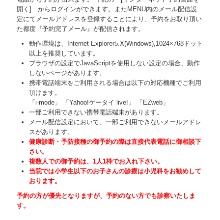
開く] からログインができます。またMENU内のメール配信設
定にてメールアドレスを登録することにより、予約をお取り頂い
た都度『予約完了メール』が配信されます。
動作環境は、Internet Explorer5.X(Windows),1024×768ドット
以上を推奨しています。
ブラウザの設定でJavaScriptを使用しない設定の場合、動作
しないページがあります。
携帯電話端末をご利用される場合は以下の対応機種でご利用
頂けます。
「i-mode」 「Yahoo!ケータイ live!」 「EZweb」
一部ご利用できない携帯電話端末があります。
メール配信設定において、一部ご利用できないメールアドレ
スがあります。
健康診断・予防接種の御予約の際は直接代表電話に御相談下
さい。
複数人での御予約は、1人1枠でお入れ下さい。
当院では小学生以下のお子さんの診療は小児科をお勧めして
おります。
予約の方が優先となりますが、予約のない方でも診察いたしま
す。