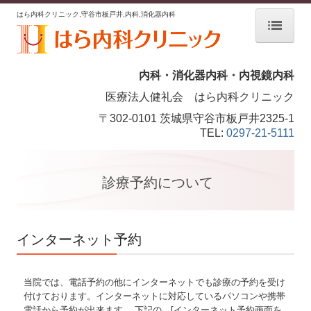
はら内科クリニック,守谷市板戸井,内科,消化器内科
HOME
内科・消化器内科・内視鏡内科
院長紹介
医療法人健礼会
はら内科クリニック
〒302-0101 茨城県守谷市板戸井2325-1
内視鏡検査について
TEL:
0297-21-5111
病気について
診療予約について
消化器内科
肝臓内科
インターネット予約
施設・設備のご紹介
診療予約について
当院では、電話予約の他にインターネットでも診療の予約を受け
付けております。インターネットに対応しているパソコンや携帯
アクセス
電話から予約が出来ます。 下記の [インターネット予約画面を